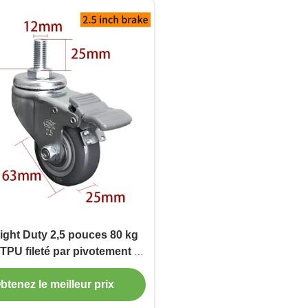
ight Duty 2,5 pouces 80 kg
TPU fileté par pivotement et
type de frein 3625S-76
btenez le meilleur prix