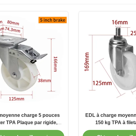
moyenne charge 5 pouces
EDL à charge moyenn
er TPA Plaque par rigide,
150 kg TPA à file
nt et type de freinage 250kg
pivotement et type de 