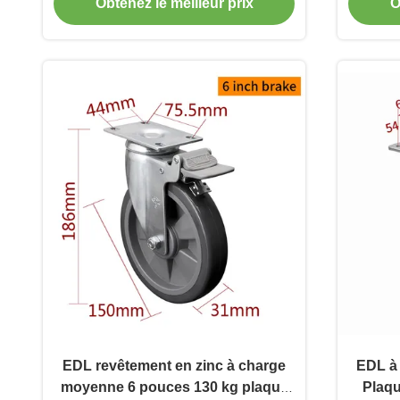
et frein 5713P-57
Obtenez le meilleur prix
O
EDL revêtement en zinc à charge
EDL à
moyenne 6 pouces 130 kg plaque
Plaqu