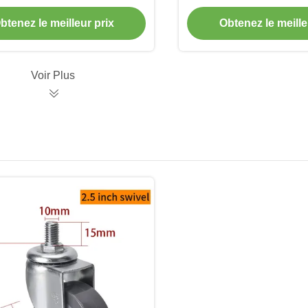
 pivotant et frein 250kg 666P-
par pivotement et typ
26
504S-86A
btenez le meilleur prix
Obtenez le meille
Voir Plus