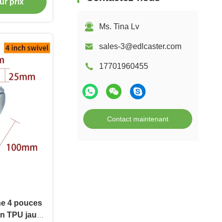
ur prix
Ms. Tina Lv
sales-3@edlcaster.com
17701960455
Contact maintenant
e 4 pouces
 en TPU jaune