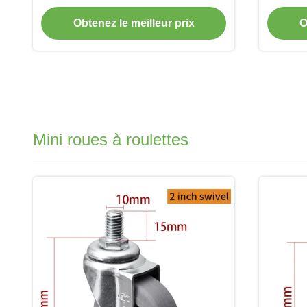
TPU Caster par type rigide, pivotant
rigide,
et frein 5716P-77
Obtenez le meilleur prix
O
Mini roues à roulettes