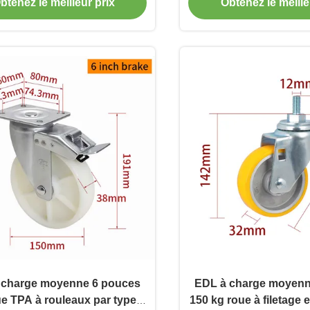
665P-26
btenez le meilleur prix
Obtenez le meille
 charge moyenne 6 pouces
EDL à charge moyenn
e TPA à rouleaux par type
150 kg roue à filetage