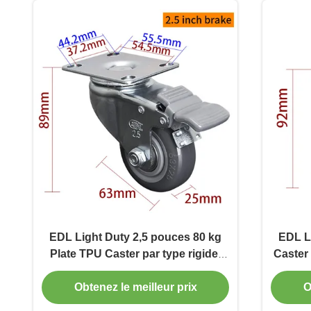
EDL Light Duty 2,5 pouces 80 kg
EDL L
Plate TPU Caster par type rigide,
Caster 
pivotant et frein
Obtenez le meilleur prix
O