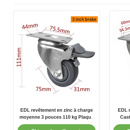
EDL revêtement en zinc à charge
EDL 
moyenne 3 pouces 110 kg Plaque
Cast
TPE Caster par type rigide, pivotant
pivota