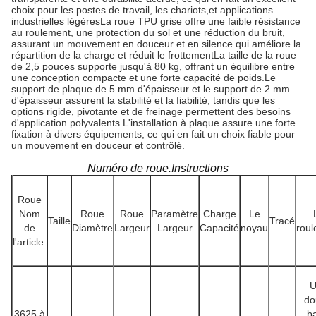
choix pour les postes de travail, les chariots,et applications
industrielles légèresLa roue TPU grise offre une faible résistance
au roulement, une protection du sol et une réduction du bruit,
assurant un mouvement en douceur et en silence.qui améliore la
répartition de la charge et réduit le frottementLa taille de la roue
de 2,5 pouces supporte jusqu'à 80 kg, offrant un équilibre entre
une conception compacte et une forte capacité de poids.Le
support de plaque de 5 mm d'épaisseur et le support de 2 mm
d'épaisseur assurent la stabilité et la fiabilité, tandis que les
options rigide, pivotante et de freinage permettent des besoins
d'application polyvalents.L'installation à plaque assure une forte
fixation à divers équipements, ce qui en fait un choix fiable pour
un mouvement en douceur et contrôlé.
Numéro de roue.Instructions
Roue
Nom
Roue
Roue
Paramètre
Charge
Le
Taille
Tracé
de
Diamètre
Largeur
Largeur
Capacité
noyau
rou
l'article.
U
do
3625 à
ba