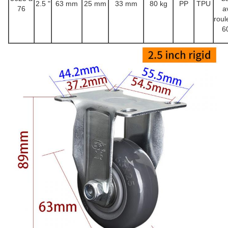
2.5 "
63 mm
25 mm
33 mm
80 kg
PP
TPU
76
a
rou
6