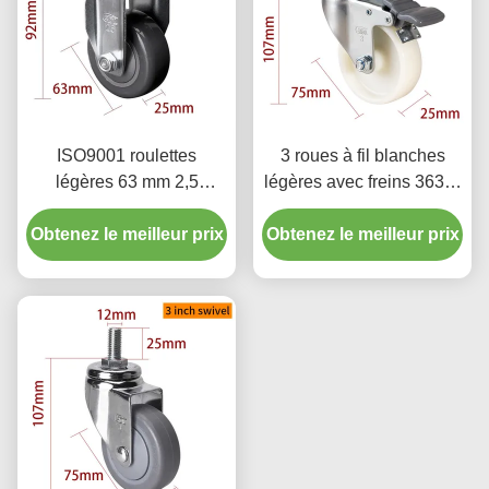
ISO9001 roulettes
3 roues à fil blanches
légères 63 mm 2,5
légères avec freins 363S-
pouces roulettes de
23
Obtenez le meilleur prix
roulettes revêtement en
Obtenez le meilleur prix
zinc rigide