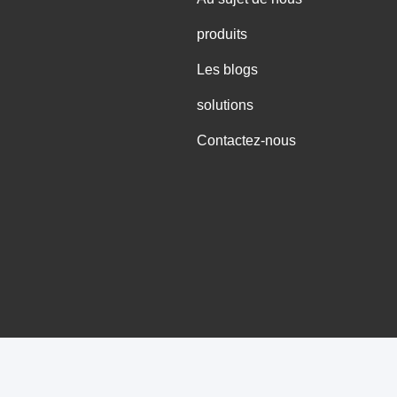
produits
Les blogs
solutions
Contactez-nous
onne qualité de la Chine Roues industrielles de roulette Fournisseur.