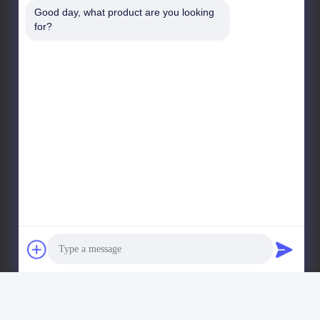
Good day, what product are you looking 
Chambre 1003, le port international des talents de
for?
Nansha, 167 Haibin Road, rue Nansha, Guangzhou,
Chine
Adresse de l'usine
Zone industrielle scientifique et technologique de
Chumen, Yuhuan, Zhejiang, Chine
Télégramme
86--17701960455
 © de Copyright -2026 Guangzhou EDL Casters Co.,Ltd. . Tous