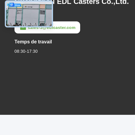
Guangzhou EDL Casters Co.,Ltd.
E-mail
sales-3@edlcaster.com
Temps de travail
08:30-17:30
Politique en matière de protection de la vie
|
Plan du
B