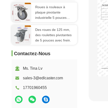
75 mm
Roues à rouleaux à
plaque pivotante
industrielle 5 pouces
Roues à rouleaux à
rouleaux 125 mm
Des roues de 125 mm,
des roulettes pivotantes
de 5 pouces avec frein.
Contactez-Nous
Ms. Tina Lv
sales-3@edlcaster.com
17701960455