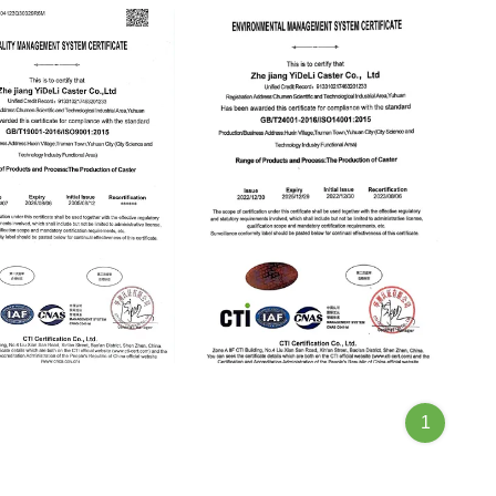
ISO14001
1