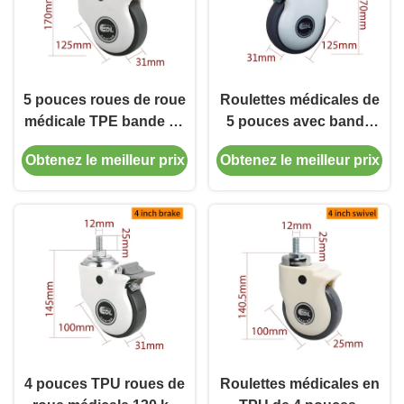
5 pouces roues de roue
Roulettes médicales de
médicale TPE bande de
5 pouces avec bande
roulement 110 kg de
de roulement en TPU,
Obtenez le meilleur prix
Obtenez le meilleur prix
charge
charge de 130 kg
4 pouces TPU roues de
Roulettes médicales en