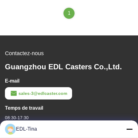
1
Contactez-nous
Guangzhou EDL Casters Co.,Ltd.
E-mail
sales-3@edlcaster.com
Temps de travail
08:30-17:30
EDL-Tina
Notre adresse