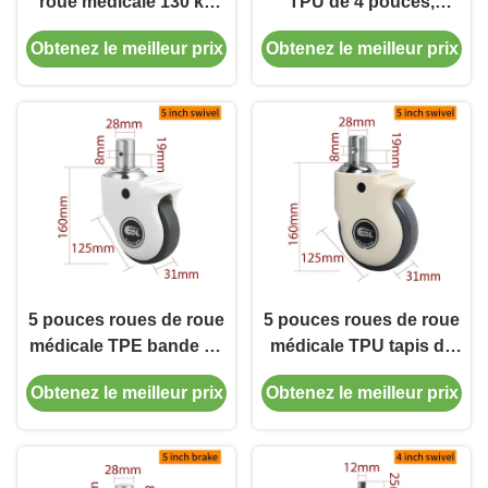
roue médicale 130 kg
TPU de 4 pouces,
capacité de charge
capacité de charge de
Obtenez le meilleur prix
Obtenez le meilleur prix
80 kg
5 pouces roues de roue
5 pouces roues de roue
médicale TPE bande de
médicale TPU tapis de
roulement 110 kg de
roulement 130 kg
Obtenez le meilleur prix
Obtenez le meilleur prix
charge
capacité de charge