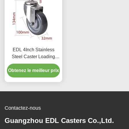
EDL 4Inch Stainless
Steel Caster Loading
150Kg with TPU Wheel
Obtenez le meilleur prix
Threaded Swivel/Brake
S544S-75
Contactez-nous
Guangzhou EDL Casters Co.,Ltd.