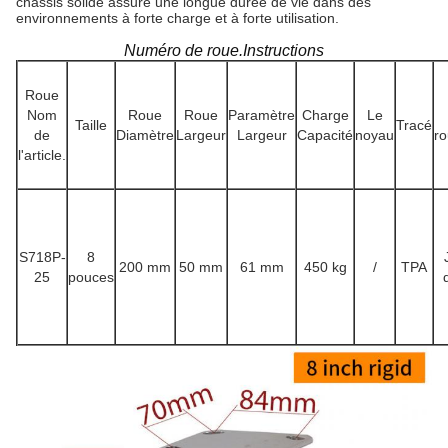
châssis solide assure une longue durée de vie dans des
environnements à forte charge et à forte utilisation.
Numéro de roue.Instructions
Roue
Nom
Roue
Roue
Paramètre
Charge
Le
Taille
Tracé
de
Diamètre
Largeur
Largeur
Capacité
noyau
r
l'article.
S718P-
8
200 mm
50 mm
61 mm
450 kg
/
TPA
25
pouces