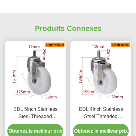
Produits Connexes
EDL 5Inch Stainless
EDL 4Inch Stainless
Steel Threaded
Steel Threaded
Swivel/Brake Caster
Swivel/Brake Caster
Obtenez le meilleur prix
Loading 150Kg S545S-
Obtenez le meilleur prix
Loading 150Kg S544S-