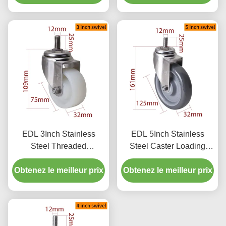
25
25
EDL 3Inch Stainless
EDL 5Inch Stainless
Steel Threaded
Steel Caster Loading
Swivel/Brake Caster
150Kg with TPU Wheel
Obtenez le meilleur prix
Loading 150Kg S543S-
Obtenez le meilleur prix
Threaded Swivel/Brake
25
S545S-75