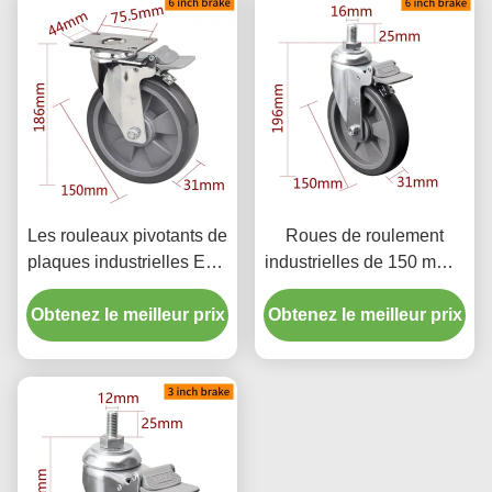
Les rouleaux pivotants de
Roues de roulement
plaques industrielles EDL
industrielles de 150 mm 6
150 mm 6 pouces 130 kg
pouces 130 kg rouleau de
Obtenez le meilleur prix
enduit de chrome
Obtenez le meilleur prix
roulement en TPU fileté