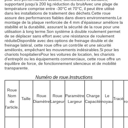
supportant jusqu'à 200 kg.réduction du bruitAvec une plage de
température comprise entre -30°C et 70°C, il peut être utilisé
dans les installations de traitement des déchets.Cette roue
assure des performances fiables dans divers environnements.Le
montage de la plaque renforcée de 4 mm d'épaisseur améliore la
stabilité et la durabilité, assurant la sécurité de la roue pour une
utilisation à long terme.Son système à double roulement permet
de se déplacer sans effort avec une résistance de roulement
réduiteDisponible avec des options de freinage double et de
freinage latéral, cette roue offre un contrôle et une sécurité
améliorés, empêchant les mouvements indésirables.Si pour les
chariots hospitaliersPour les voitures de location, les chariots
d'entrepôt ou les équipements commerciaux, cette roue offre un
équilibre de force, de fonctionnement silencieux et de mobilité
transparente.
Numéro de roue.Instructions
Roue
Nom
Roue
Roue
Paramètre
Charge
Le
Taille
Tracé
de
Diamètre
Largeur
Largeur
Capacité
noyau
r
l'article.