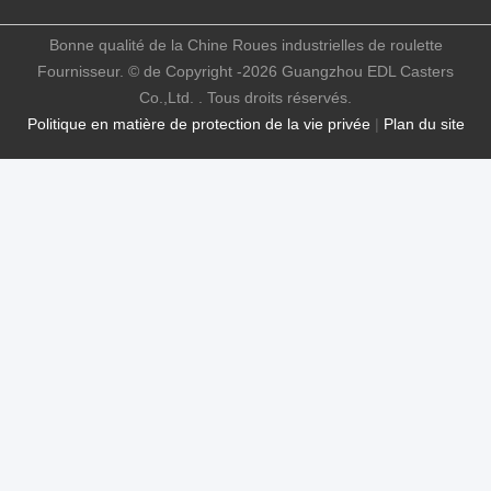
Bonne qualité de la Chine Roues industrielles de roulette
Fournisseur. © de Copyright -2026 Guangzhou EDL Casters
Co.,Ltd. . Tous droits réservés.
Politique en matière de protection de la vie privée
|
Plan du site