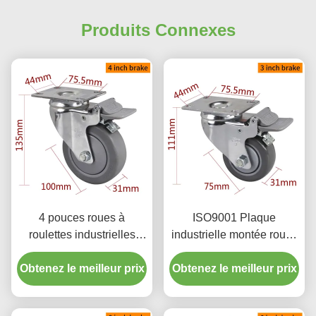
Produits Connexes
4 pouces roues à
ISO9001 Plaque
roulettes industrielles
industrielle montée roues
enduit de chrome par
de roulement 3 pouces
Obtenez le meilleur prix
pivotement rigide et
Obtenez le meilleur prix
75mm 5723P-77
freinage