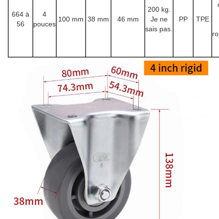
200 kg.
664 à
4
100 mm
38 mm
46 mm
Je ne
PP
TPE
56
pouces
sais pas.
r