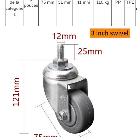
de la
75 mm
31 mm
41 mm
110 kg
PP
TPE
pouces
catégorie
1