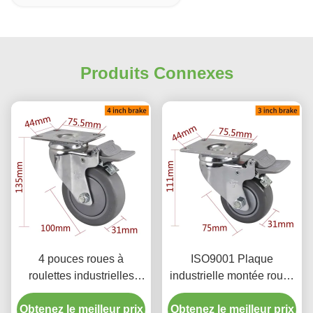
Produits Connexes
4 pouces roues à
ISO9001 Plaque
roulettes industrielles
industrielle montée roues
enduit de chrome par
de roulement 3 pouces
Obtenez le meilleur prix
pivotement rigide et
Obtenez le meilleur prix
75mm 5723P-77