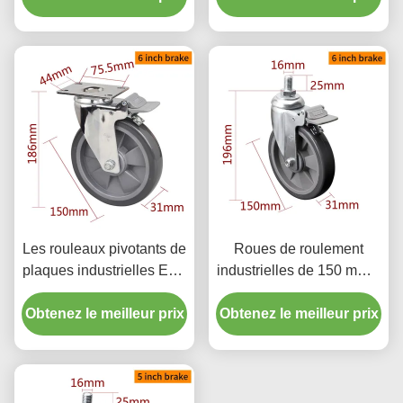
freinage
Les rouleaux pivotants de
Roues de roulement
plaques industrielles EDL
industrielles de 150 mm 6
150 mm 6 pouces 130 kg
pouces 130 kg rouleau de
Obtenez le meilleur prix
enduit de chrome
Obtenez le meilleur prix
roulement en TPU fileté