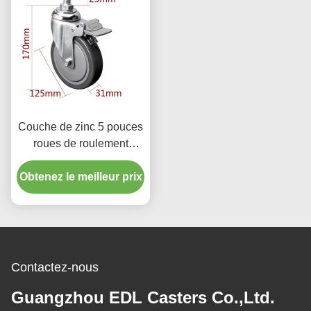
Couche de zinc 5 pouces
roues de roulement
industrielles 130 kg
Obtenez le meilleur prix
charge fileté roulement
TPU
Contactez-nous
Guangzhou EDL Casters Co.,Ltd.