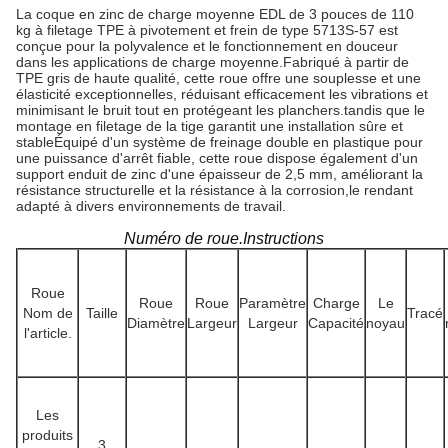
La coque en zinc de charge moyenne EDL de 3 pouces de 110
kg à filetage TPE à pivotement et frein de type 5713S-57 est
conçue pour la polyvalence et le fonctionnement en douceur
dans les applications de charge moyenne.Fabriqué à partir de
TPE gris de haute qualité, cette roue offre une souplesse et une
élasticité exceptionnelles, réduisant efficacement les vibrations et
minimisant le bruit tout en protégeant les planchers.tandis que le
montage en filetage de la tige garantit une installation sûre et
stableÉquipé d'un système de freinage double en plastique pour
une puissance d'arrêt fiable, cette roue dispose également d'un
support enduit de zinc d'une épaisseur de 2,5 mm, améliorant la
résistance structurelle et la résistance à la corrosion,le rendant
adapté à divers environnements de travail.
Numéro de roue.Instructions
Roue
Roue
Roue
Paramètre
Charge
Le
Nom de
Taille
Tracé
Diamètre
Largeur
Largeur
Capacité
noyau
l'article.
Les
produits
3