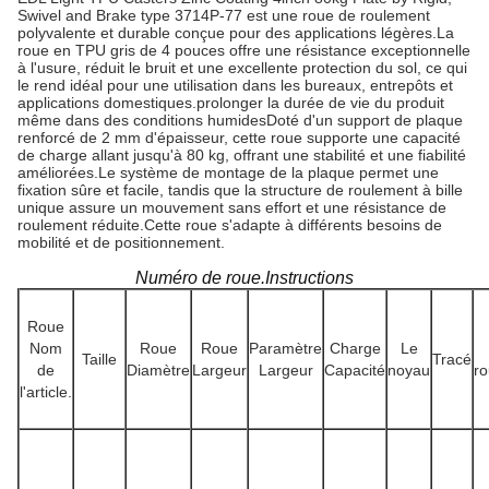
Swivel and Brake type 3714P-77 est une roue de roulement
polyvalente et durable conçue pour des applications légères.La
roue en TPU gris de 4 pouces offre une résistance exceptionnelle
à l'usure, réduit le bruit et une excellente protection du sol, ce qui
le rend idéal pour une utilisation dans les bureaux, entrepôts et
applications domestiques.prolonger la durée de vie du produit
même dans des conditions humidesDoté d'un support de plaque
renforcé de 2 mm d'épaisseur, cette roue supporte une capacité
de charge allant jusqu'à 80 kg, offrant une stabilité et une fiabilité
améliorées.Le système de montage de la plaque permet une
fixation sûre et facile, tandis que la structure de roulement à bille
unique assure un mouvement sans effort et une résistance de
roulement réduite.Cette roue s'adapte à différents besoins de
mobilité et de positionnement.
Numéro de roue.Instructions
Roue
Nom
Roue
Roue
Paramètre
Charge
Le
Taille
Tracé
de
Diamètre
Largeur
Largeur
Capacité
noyau
r
l'article.