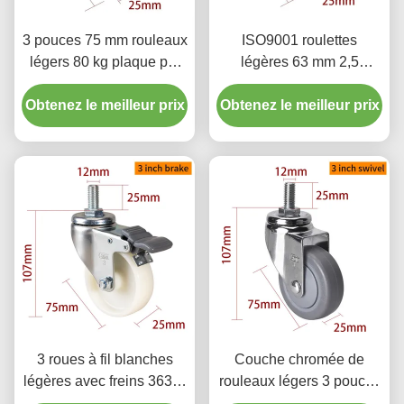
3 pouces 75 mm rouleaux
ISO9001 roulettes
légers 80 kg plaque par
légères 63 mm 2,5
rigide pivotant / type de
pouces roulettes de
Obtenez le meilleur prix
frein
Obtenez le meilleur prix
roulettes revêtement en
zinc rigide
3 roues à fil blanches
Couche chromée de
légères avec freins 363S-
rouleaux légers 3 pouces
23
70 kg rouleaux TPE