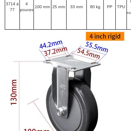
3714 à
4
100 mm
25 mm
33 mm
80 kg
PP
TPU
77
pouces
r