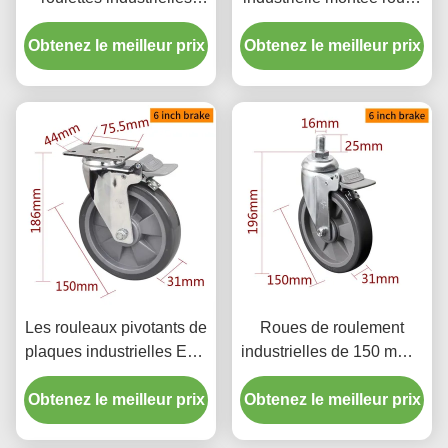
enduit de chrome par
de roulement 3 pouces
Obtenez le meilleur prix
pivotement rigide et
Obtenez le meilleur prix
75mm 5723P-77
freinage
Les rouleaux pivotants de
Roues de roulement
plaques industrielles EDL
industrielles de 150 mm 6
150 mm 6 pouces 130 kg
pouces 130 kg rouleau de
Obtenez le meilleur prix
enduit de chrome
Obtenez le meilleur prix
roulement en TPU fileté