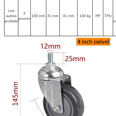
Les
4
autres
100 mm
31 mm
41 mm
130 kg
PP
TPU
pouces
produits
r