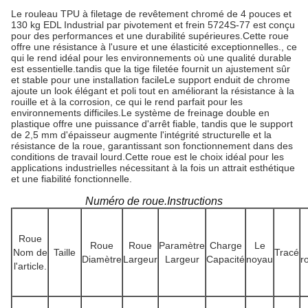
Le rouleau TPU à filetage de revêtement chromé de 4 pouces et
130 kg EDL Industrial par pivotement et frein 5724S-77 est conçu
pour des performances et une durabilité supérieures.Cette roue
offre une résistance à l'usure et une élasticité exceptionnelles., ce
qui le rend idéal pour les environnements où une qualité durable
est essentielle.tandis que la tige filetée fournit un ajustement sûr
et stable pour une installation facileLe support enduit de chrome
ajoute un look élégant et poli tout en améliorant la résistance à la
rouille et à la corrosion, ce qui le rend parfait pour les
environnements difficiles.Le système de freinage double en
plastique offre une puissance d'arrêt fiable, tandis que le support
de 2,5 mm d'épaisseur augmente l'intégrité structurelle et la
résistance de la roue, garantissant son fonctionnement dans des
conditions de travail lourd.Cette roue est le choix idéal pour les
applications industrielles nécessitant à la fois un attrait esthétique
et une fiabilité fonctionnelle.
Numéro de roue.Instructions
Roue
Roue
Roue
Paramètre
Charge
Le
Nom de
Taille
Tracé
Diamètre
Largeur
Largeur
Capacité
noyau
r
l'article.