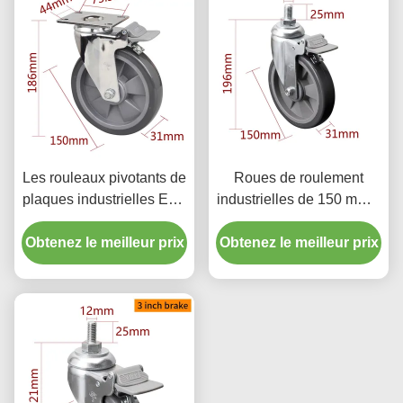
Les rouleaux pivotants de
Roues de roulement
plaques industrielles EDL
industrielles de 150 mm 6
150 mm 6 pouces 130 kg
pouces 130 kg rouleau de
Obtenez le meilleur prix
enduit de chrome
Obtenez le meilleur prix
roulement en TPU fileté