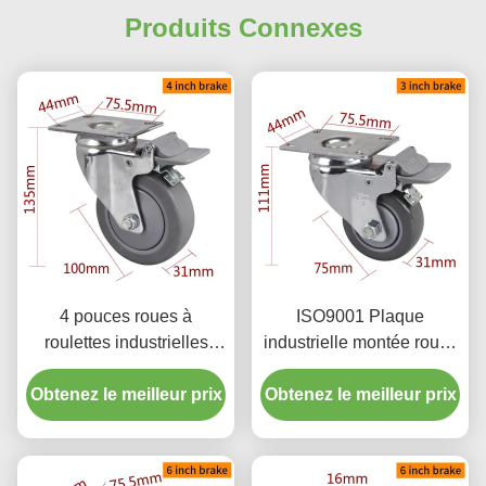
Produits Connexes
4 pouces roues à
ISO9001 Plaque
roulettes industrielles
industrielle montée roues
enduit de chrome par
de roulement 3 pouces
Obtenez le meilleur prix
pivotement rigide et
Obtenez le meilleur prix
75mm 5723P-77
freinage