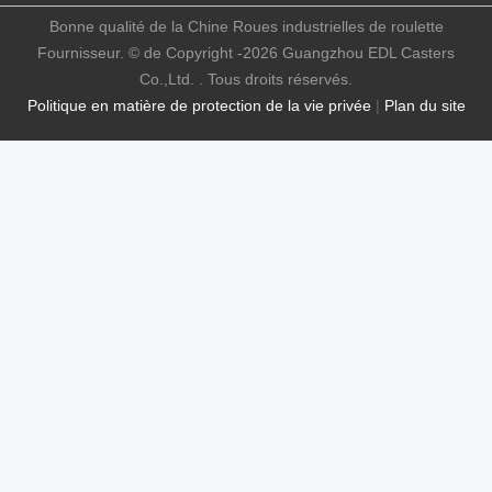
Bonne qualité de la Chine Roues industrielles de roulette
Fournisseur. © de Copyright -2026 Guangzhou EDL Casters
Co.,Ltd. . Tous droits réservés.
Politique en matière de protection de la vie privée
|
Plan du site