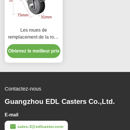
Les roues de
remplacement de la roue
à rouleaux de 3 pouces
Obtenez le meilleur prix
75 mm
Contactez-nous
Guangzhou EDL Casters Co.,Ltd.
E-mail
sales-3@edlcaster.com