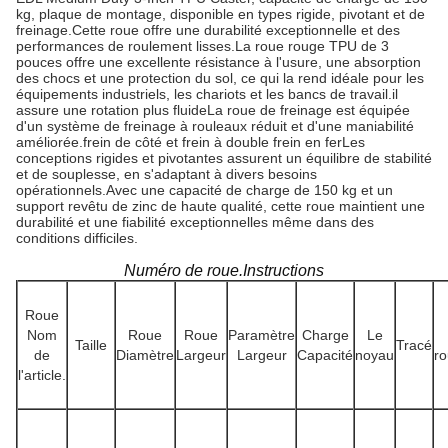
kg, plaque de montage, disponible en types rigide, pivotant et de
freinage.Cette roue offre une durabilité exceptionnelle et des
performances de roulement lisses.La roue rouge TPU de 3
pouces offre une excellente résistance à l'usure, une absorption
des chocs et une protection du sol, ce qui la rend idéale pour les
équipements industriels, les chariots et les bancs de travail.il
assure une rotation plus fluideLa roue de freinage est équipée
d'un système de freinage à rouleaux réduit et d'une maniabilité
améliorée.frein de côté et frein à double frein en ferLes
conceptions rigides et pivotantes assurent un équilibre de stabilité
et de souplesse, en s'adaptant à divers besoins
opérationnels.Avec une capacité de charge de 150 kg et un
support revêtu de zinc de haute qualité, cette roue maintient une
durabilité et une fiabilité exceptionnelles même dans des
conditions difficiles.
Numéro de roue.Instructions
Roue
Nom
Roue
Roue
Paramètre
Charge
Le
Taille
Tracé
de
Diamètre
Largeur
Largeur
Capacité
noyau
r
l'article.