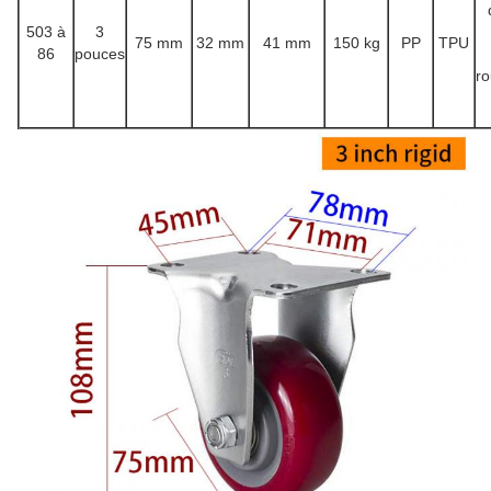
503 à
3
75 mm
32 mm
41 mm
150 kg
PP
TPU
86
pouces
r