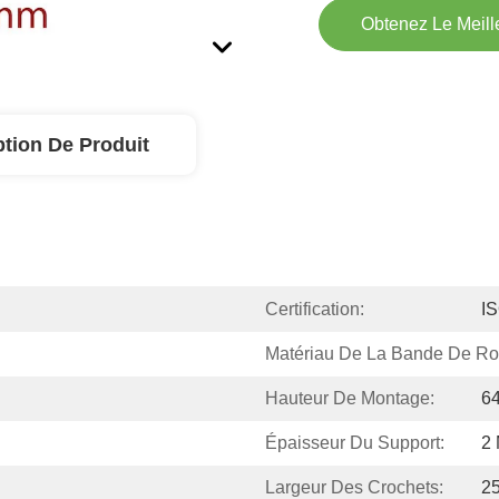
Obtenez Le Meille
ption De Produit
Certification:
I
Matériau De La Bande De Ro
Hauteur De Montage:
6
Épaisseur Du Support:
2
Largeur Des Crochets:
2