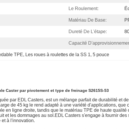
Le Roulement:
É
Matériau De Base:
P
Dureté De L'étape:
8
Capacité D'approvisionnemen
xydable TPE
, 
Les roues à roulettes de la SS 1
, 
5 pouce
ble Caster par pivotement et type de freinage S2615S-53
ée par EDL Casters, est un mélange parfait de durabilité et de
arge de 45 kg le rend adapté à une variété d'applications, que c
 en ligne droite, tandis que le matériau TPE de haute qualité o
it et les dommages au sol.EDL Casters s'engage à fournir des so
t à l'innovation.