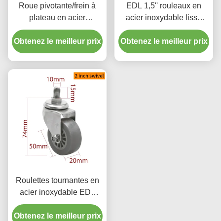
Roue pivotante/frein à
EDL 1,5'' rouleaux en
plateau en acier
acier inoxydable lisse
inoxydable EDL Mini 2''
fileté pivotant/fréquenté
Obtenez le meilleur prix
PA avec une capacité de
Obtenez le meilleur prix
avec roues en TPU
charge de 45 kg
S2615S-73 Charge 35kg
Roulettes tournantes en
acier inoxydable EDL
Mini 2'' filetées TPU
Obtenez le meilleur prix
lisses S262S-73 Charge