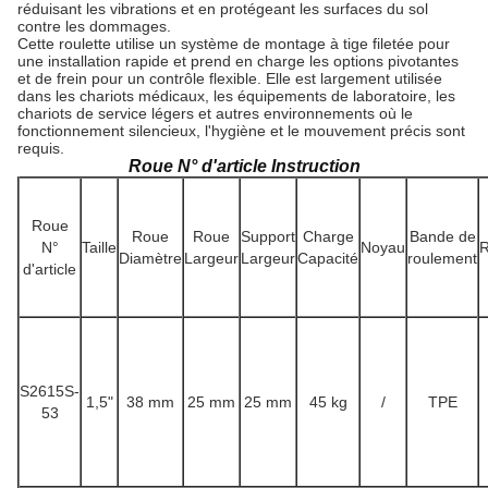
réduisant les vibrations et en protégeant les surfaces du sol
contre les dommages.
Cette roulette utilise un système de montage à tige filetée pour
une installation rapide et prend en charge les options pivotantes
et de frein pour un contrôle flexible. Elle est largement utilisée
dans les chariots médicaux, les équipements de laboratoire, les
chariots de service légers et autres environnements où le
fonctionnement silencieux, l'hygiène et le mouvement précis sont
requis.
Roue N° d'article Instruction
Roue
Roue
Roue
Support
Charge
Bande de
N°
Taille
Noyau
R
Diamètre
Largeur
Largeur
Capacité
roulement
d'article
S2615S-
1,5"
38 mm
25 mm
25 mm
45 kg
/
TPE
53