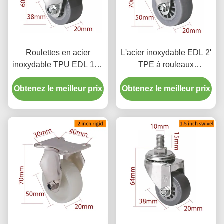
Roulettes en acier
L'acier inoxydable EDL 2'
inoxydable TPU EDL 1,5''
TPE à rouleaux
S2615P-73 Charge 45 kg
entièrement rigides
Obtenez le meilleur prix
avec fixe/pivotant/frein
Obtenez le meilleur prix
pivotant/fréquentant
S262P-53 avec capacité
de charge de 45 kg