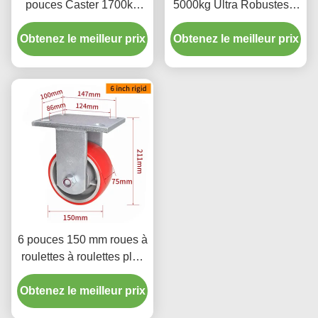
pouces Caster 1700kg
5000kg Ultra Robustes à
Charge pour l' atelier
Double Roue MC Nylon,
Obtenez le meilleur prix
industriel 938-26
Obtenez le meilleur prix
Plaque Fixe et Pivotante
Type 9510-26
6 pouces 150 mm roues à
roulettes à roulettes plus
lourdes 1300 kg Charge
Obtenez le meilleur prix
936-86A