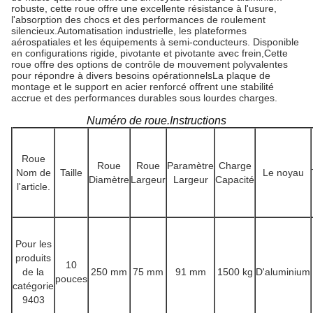
robuste, cette roue offre une excellente résistance à l'usure,
l'absorption des chocs et des performances de roulement
silencieux.Automatisation industrielle, les plateformes
aérospatiales et les équipements à semi-conducteurs. Disponible
en configurations rigide, pivotante et pivotante avec frein,Cette
roue offre des options de contrôle de mouvement polyvalentes
pour répondre à divers besoins opérationnelsLa plaque de
montage et le support en acier renforcé offrent une stabilité
accrue et des performances durables sous lourdes charges.
Numéro de roue.Instructions
Roue
Roue
Roue
Paramètre
Charge
Nom de
Taille
Le noyau
Diamètre
Largeur
Largeur
Capacité
l'article.
Pour les
produits
10
de la
250 mm
75 mm
91 mm
1500 kg
D'aluminium
pouces
catégorie
9403