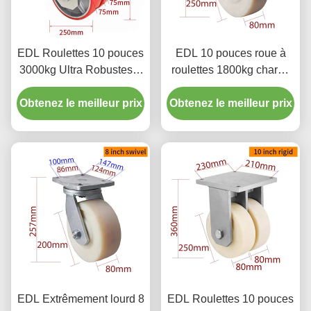
EDL Roulettes 10 pouces
EDL 10 pouces roue à
3000kg Ultra Robustes à
roulettes 1800kg charge
Double Roue, Plaque
extra lourde fonction de
Obtenez le meilleur prix
Fixe et Pivotante Type
Obtenez le meilleur prix
pivotement frein rigide
9510-86A
type 9310-26
EDL Extrêmement lourd 8
EDL Roulettes 10 pouces