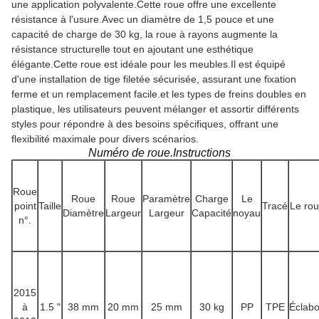
une application polyvalente.Cette roue offre une excellente
résistance à l'usure.Avec un diamètre de 1,5 pouce et une
capacité de charge de 30 kg, la roue à rayons augmente la
résistance structurelle tout en ajoutant une esthétique
élégante.Cette roue est idéale pour les meubles.Il est équipé
d'une installation de tige filetée sécurisée, assurant une fixation
ferme et un remplacement facile.et les types de freins doubles en
plastique, les utilisateurs peuvent mélanger et assortir différents
styles pour répondre à des besoins spécifiques, offrant une
flexibilité maximale pour divers scénarios.
Numéro de roue.Instructions
Roue
Roue
Roue
Paramètre
Charge
Le
point
Taille
Tracé
Le ro
Diamètre
Largeur
Largeur
Capacité
noyau
n°.
2015
à
1.5 "
38 mm
20 mm
25 mm
30 kg
PP
TPE
Éclab