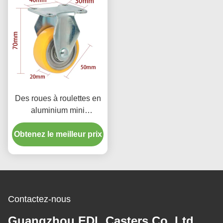
Des roues à roulettes en
aluminium mini
pivotantes 2 pouces
Obtenez le meilleur prix
roues à roulettes 262P-
86A
Contactez-nous
Guangzhou EDL Casters Co.,Ltd.