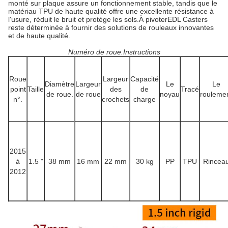
monté sur plaque assure un fonctionnement stable, tandis que le
matériau TPU de haute qualité offre une excellente résistance à
l'usure, réduit le bruit et protège les sols.À pivoterEDL Casters
reste déterminée à fournir des solutions de rouleaux innovantes
et de haute qualité.
Numéro de roue.Instructions
Roue
Largeur
Capacité
Diamètre
Largeur
Le
Le
point
Taille
des
de
Tracé
de roue.
de roue
noyau
rouleme
n°.
crochets
charge
2015
à
1.5 "
38 mm
16 mm
22 mm
30 kg
PP
TPU
Rincea
2012