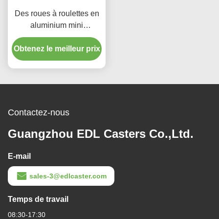
Des roues à roulettes en
aluminium mini
pivotantes 2 pouces
Obtenez le meilleur prix
roues à roulettes 262P-
86A
Contactez-nous
Guangzhou EDL Casters Co.,Ltd.
E-mail
sales-3@edlcaster.com
Temps de travail
08:30-17:30