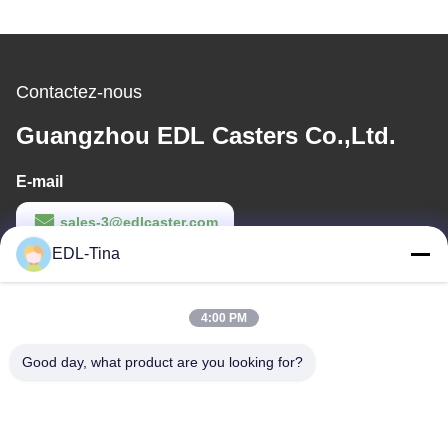
Contactez-nous
Guangzhou EDL Casters Co.,Ltd.
E-mail
sales-3@edlcaster.com
EDL-Tina
Temps de travail
08:30-17:30
4:00 PM
Notre adresse
Good day, what product are you looking for?
Adresse de l'entreprise
Chambre 1003, le port international des talents de Nansha, 167
Haibin Road, rue Nansha, Guangzhou, Chine