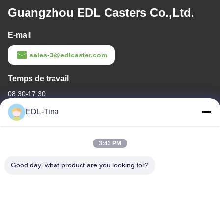
Guangzhou EDL Casters Co.,Ltd.
E-mail
sales-3@edlcaster.com
Temps de travail
08:30-17:30
EDL-Tina
Notre adresse
Adresse de l'entreprise
3:43 PM
Chambre 1003, le port international des talents de Nansha, 167
Haibin Road, rue Nansha, Guangzhou, Chine
Good day, what product are you looking for?
Adresse de l'usine
Zone industrielle scientifique et technologique de Chumen,
Yuhuan, Zhejiang, Chine