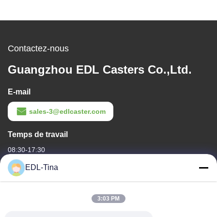
Contactez-nous
Guangzhou EDL Casters Co.,Ltd.
E-mail
sales-3@edlcaster.com
Temps de travail
08:30-17:30
EDL-Tina
Notre adresse
Adresse de l'entreprise
3:03 PM
Chambre 1003, le port international des talents de Nansha, 167
Haibin Road, rue Nansha, Guangzhou, Chine