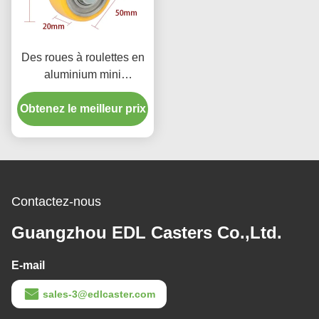
Des roues à roulettes en
aluminium mini
pivotantes 2 pouces
Obtenez le meilleur prix
roues à roulettes 262P-
86A
Contactez-nous
Guangzhou EDL Casters Co.,Ltd.
E-mail
sales-3@edlcaster.com