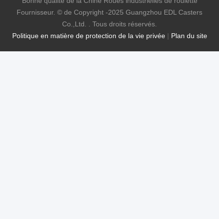
Bonne qualité de la Chine Roues industrielles de roulette
Fournisseur. © de Copyright -2025 Guangzhou EDL Casters
Co.,Ltd. . Tous droits réservés.
Politique en matière de protection de la vie privée
|
Plan du site