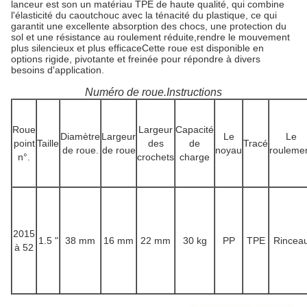
lanceur est son
un matériau TPE de haute qualité, qui combine
l'élasticité du caoutchouc avec la ténacité du plastique, ce qui
garantit une excellente absorption des chocs, une protection du
sol et une résistance au roulement réduite,rendre le mouvement
plus silencieux et plus efficaceCette roue est disponible en
options rigide, pivotante et freinée pour répondre à divers
besoins d'application.
Numéro de roue.Instructions
Roue
Largeur
Capacité
Diamètre
Largeur
Le
Le
point
Taille
des
de
Tracé
de roue.
de roue
noyau
rouleme
n°.
crochets
charge
2015
1.5 "
38 mm
16 mm
22 mm
30 kg
PP
TPE
Rincea
à 52